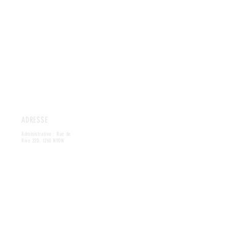
ADRESSE
Administrative : Rue de
Rive 22D, 1260 NYON
Bureau : Rue de Noirettes
20, 1227 GENÈVE
HORAIRES
TOUS LES JOURS
Bureau: 8:00 - 20:00
Online: 24h/24
CONTACT