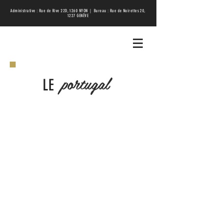
Administrative : Rue de Rive 22D, 1260 NYON | Bureau : Rue de Noirettes 20,
1227 GENÈVE
portugal
LE