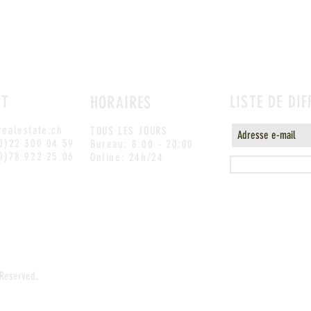
CT
LISTE DE DI
HORAIRES
ealestate.ch
TOUS LES JOURS
0)22 300 04 59
Bureau: 8:00 - 20:00
0)78 922 25 06
Online: 24h/24
 Reserved.