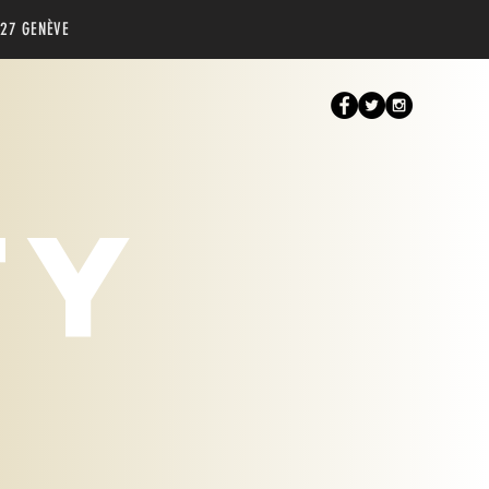
227 GENÈVE
TY