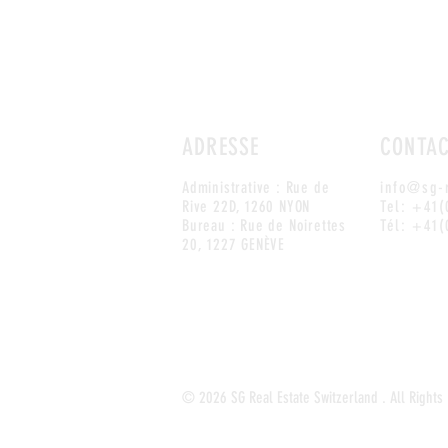
ADRESSE
CONTA
Administrative : Rue de
info@sg-r
Rive 22D, 1260 NYON
Tel:
+41(
Bureau : Rue de Noirettes
Tél:
+41(
20, 1227 GENÈVE
© 2026 SG Real Estate Switzerland . All Rights